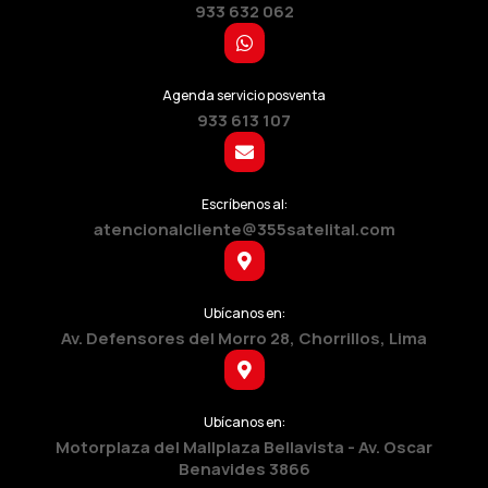
933 632 062
Agenda servicio posventa
933 613 107
Escríbenos al:
atencionalcliente@355satelital.com
Ubícanos en:
Av. Defensores del Morro 28, Chorrillos, Lima
Ubícanos en:
Motorplaza del Mallplaza Bellavista - Av. Oscar
Benavides 3866