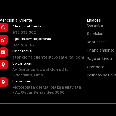
Atención al Cliente
Enlaces
Garantía
Atención al Cliente
933 632 062
Servicios
Agenda servicio posventa
Repuestos
933 613 107
Financiamiento
Escríbenos al:
atencionalcliente@355satelital.com
Pago en Linea
Ubícanos en:
Contacto
Av. Defensores del Morro 28,
Chorrillos, Lima
Políticas de Pri
Ubícanos en:
Motorplaza del Mallplaza Bellavista
- Av. Oscar Benavides 3866