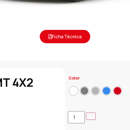
Ficha Técnica
MT 4X2
Color