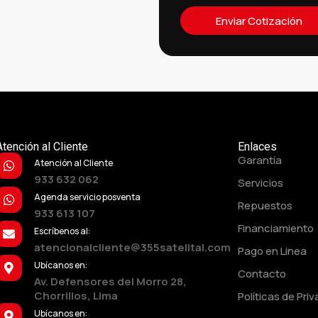
Enviar Cotización
Atención al Cliente
Enlaces
Garantía
Atención al Cliente
933 632 062
Servicios
Agenda servicio posventa
Repuestos
933 613 107
Financiamiento
Escríbenos al:
atencionalcliente@355satelital.com
Pago en Linea
Ubícanos en:
Contacto
Av. Defensores del Morro 28,
Chorrillos, Lima
Políticas de Pri
Ubícanos en: