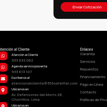
Enviar Cotización
Atención al Cliente
Enlaces
Garantía
Atención al Cliente
933 632 062
Servicios
Agenda servicio posventa
Repuestos
933 613 107
Financiamiento
Escríbenos al:
atencionalcliente@355satelital.com
Pago en Linea
Ubícanos en:
Contacto
Av. Defensores del Morro 28,
Chorrillos, Lima
Políticas de Pri
Ubícanos en: